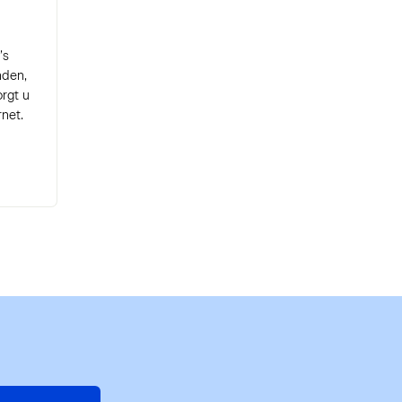
’s
nden,
rgt u
net.