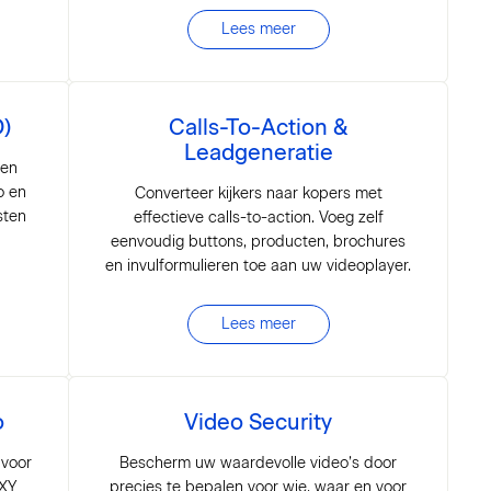
Lees meer
D)
Calls-To-Action &
Leadgeneratie
 en
o en
Converteer kijkers naar kopers met
sten
effectieve calls-to-action. Voeg zelf
eenvoudig buttons, producten, brochures
en invulformulieren toe aan uw videoplayer.
Lees meer
o
Video Security
 voor
Bescherm uw waardevolle video’s door
IXY
precies te bepalen voor wie, waar en voor