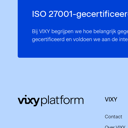
ISO 27001-gecertificee
Bij VIXY begrijpen we hoe belangrijk geg
gecertificeerd en voldoen we aan de inte
VIXY
Contact
Over VIXY