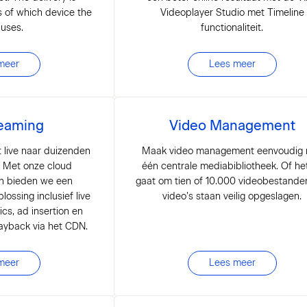
 of which device the
Videoplayer Studio met Timeline
 uses.
functionaliteit.
meer
Lees meer
reaming
Video Management
live naar duizenden
Maak video management eenvoudig
d. Met onze cloud
één centrale mediabibliotheek. Of he
en bieden we een
gaat om tien of 10.000 videobestande
lossing inclusief live
video’s staan veilig opgeslagen.
tics, ad insertion en
layback via het CDN.
meer
Lees meer