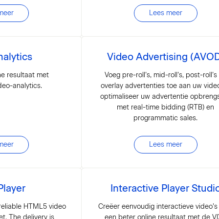
meer
Lees meer
alytics
Video Advertising (AVO
ne resultaat met
Voeg pre-roll’s, mid-roll’s, post-roll’s
eo-analytics.
overlay advertenties toe aan uw vide
optimaliseer uw advertentie opbreng
met real-time bidding (RTB) en
programmatic sales.
meer
Lees meer
Player
Interactive Player Studi
reliable HTML5 video
Creëer eenvoudig interactieve video’s
t. The delivery is
een beter online resultaat met de V