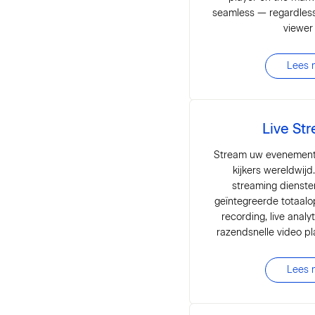
seamless — regardless
viewer
Lees 
Live St
Stream uw evenement 
kijkers wereldwij
streaming dienst
geïntegreerde totaalop
recording, live analy
razendsnelle video p
Lees 