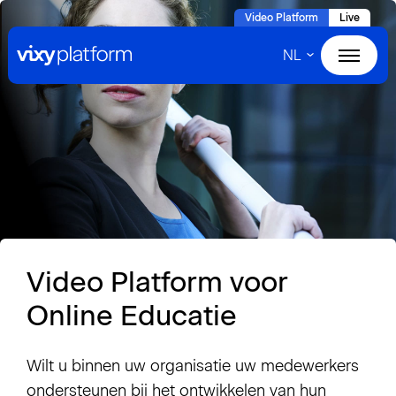
Naar
Video Platform
Live
hoofdinhoud
NL
Home
Products
Solutions
Cases
Video Platform voor
About VIXY
Online Educatie
Resources
Wilt u binnen uw organisatie uw medewerkers
Contact
ondersteunen bij het ontwikkelen van hun