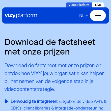
Naar
Video Platform
Live
hoofdinhoud
NL
Home
Products
Download de factsheet
Solutions
met onze prijzen
Cases
Download de factsheet met onze prijzen en
ontdek hoe VIXY jouw organisatie kan helpen
About VIXY
bij het nemen van de volgende stap in je
videocontentstrategie.
Resources
Eenvoudig te integreren:
uitgebreide video API’s &
SDK’s, client libraries & integratie-ondersteuning
Contact