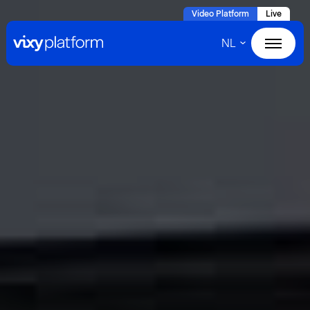
Naar
Video Platform
Live
hoofdinhoud
NL
Home
Products
Solutions
Cases
About VIXY
Resources
Contact