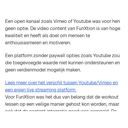
Een open kanaal zoals Vimeo of Youtube was voor hen
geen optie. De video content van FunXtion is van hoge
kwaliteit en heeft als doel om mensen te
enthousiasmeren en motiveren.
Een platform zonder paywall opties zoals Youtube zou
die toegevoegde waarde niet kunnen ondersteunen en
geen verdienmodel mogelijk maken.
Lees meer over het verschil tussen Youtube/Vimeo en
een eigen live streaming platform
Voor FunXtion was het dus van belang dat de workout
lessen op een veilige manier gehost kon worden, maar
ook dat de content integratie goed was geregeld. De
klanten van FunXtion (de sportscholen, health clubs en
andere fitnessondernemers) moesten de on demand