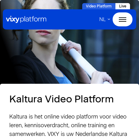
Naar
Video Platform
Live
hoofdinhoud
NL
Home
Products
Solutions
Cases
Kaltura Video Platform
About VIXY
Kaltura is het online video platform voor video
Resources
leren, kennisoverdracht, online training en
samenwerken. VIXY is uw Nederlandse Kaltura
Contact